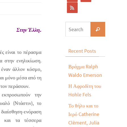
Στην Έλλη.
Recent Posts
ές είναι το πέρασμα
ια στην ενηλικίωση.
Βράχμα Ralph
 έναν άλλον κόσμο,
Waldo Emerson
και μόνο μέσα από τη
 τον περάσουν.
Η Αφροδίτη του
 εκπροσωπούν την
Hohle Fels
υαλό (Ντάστιν), το
Το θήλυ και το
η διαίσθηση-ενόραση
Ιερό Catherine
ς και τα τέσσερα
Clèment, Julia