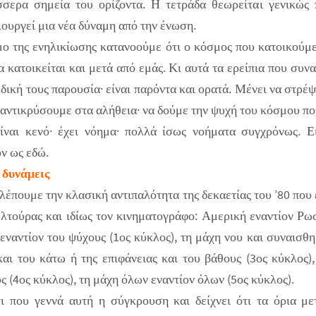
έσσερα σημεία του ορίζοντα. Η τετράδα θεωρείται γενικώς
ιουργεί μια νέα δύναμη από την ένωση.
ο της ενηλικίωσης κατανοούμε ότι ο κόσμος που κατοικούμ
α κατοικείται και μετά από εμάς. Κι αυτά τα ερείπια που συν
η δική τους παρουσία· είναι παρόντα και ορατά. Μένει να στρ
 αντικρύσουμε στα αλήθεια· να δούμε την ψυχή του κόσμου πο
ίναι κενό· έχει νόημα· πολλά ίσως νοήματα συγχρόνως. Εί
ν ως εδώ.
 δυνάμεις
έπουμε την κλασική αντιπαλότητα της δεκαετίας του ’80 που 
υλτούρας και ιδίως τον κινηματογράφο: Αμερική εναντίον Ρω
 εναντίον του ψύχους (1ος κύκλος), τη μάχη νου και συναισθη
αι του κάτω ή της επιφάνειας και του βάθους (3ος κύκλος)
ς (4ος κύκλος), τη μάχη όλων εναντίον όλων (5ος κύκλος).
τι που γεννά αυτή η σύγκρουση και δείχνει ότι τα όρια με