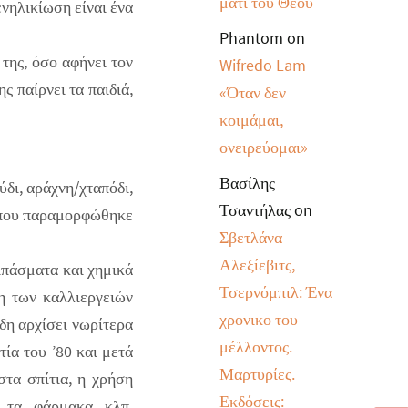
μάτι του Θεού
ενηλικίωση είναι ένα
Phantom
on
της, όσο αφήνει τον
Wifredo Lam
ς παίρνει τα παιδιά,
«Όταν δεν
κοιμάμαι,
ονειρεύομαι»
Βασίλης
δι, αράχνη/χταπόδι,
Τσαντήλας
on
η που παραμορφώθηκε
Σβετλάνα
Αλεξίεβιτς,
ιπάσματα και χημικά
Τσερνόμπιλ: Ένα
η των καλλιεργειών
χρονικο του
ήδη αρχίσει νωρίτερα
μέλλοντος.
τία του ’80 και μετά
Μαρτυρίες.
τα σπίτια, η χρήση
Εκδόσεις:
 τα φάρμακα κλπ.