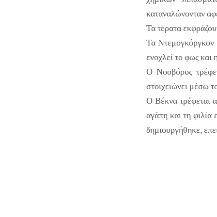
καταναλώνονταν αφε
Τα τέρατα εκφράζουν
Τα Ντεμογκόργκον ε
ενοχλεί το φως και 
Ο Νοοβόρος τρέφετ
στοιχειώνει μέσω τ
Ο Βέκνα τρέφεται α
αγάπη και τη φιλία 
δημιουργήθηκε, επε