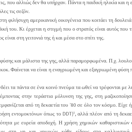
ις, που αλλιώς δεν θα υπήρχαν. Πάντα η παιδική ηλικία και η 
λες τις σεζόν.
στη φιλήσυχη αμερικανική οικογένεια που κοιτάει τη δουλειά 
δική του. Κι έρχεται η στιγμή που ο στρατός είναι αυτός που τη
ς είναι στη γειτονιά της ή και μέσα στο σπίτι της.
 φύσης και μάλιστα της γης, αλλά παραμορφωμένα. Π.χ. λουλού
κοκ. Φαίνεται να είναι η εναγριωμένη και εξαγριωμένη φύσ
δέει τα πάντα σε ένα κοινό πνεύμα τα ωθεί να τρέφονται με λ
πέμποντας στην τεράστια μόλυνση της γης, στη μαζικοποίησ
εμφανίζεται από τη δεκαετία του ’80 σε όλο τον κόσμο. Είχε 
χρήση εντομοκτόνων όπως το DDT)
, αλλά πλέον από τη δεκαε
1
νότητα με ευρεία αποδοχή. Η χρήση χημικών καθαριστικών σ
των στη γη και χημικών κάθε είδους στα καλλυντικά,