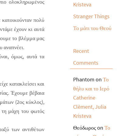
 πιο ολοκληρωμένος
Kristeva
Stranger Things
ε κατοικούνταν πολύ
Το μάτι του Θεού
αντάμε έχουν κι αυτά
έψουμε το βλέμμα μας
υ αναπνέει.
Recent
ναι, όμως, αυτά τα
Comments
Phantom
on
Το
είχε κατακλείσει και
θήλυ και το Ιερό
σίας. Έχουμε βέβαια
Catherine
μάτων (2ος κύκλος),
Clèment, Julia
, τη μάχη του φωτός
Kristeva
Θεόδωρος
on
Το
ταξύ των αντιθέτων