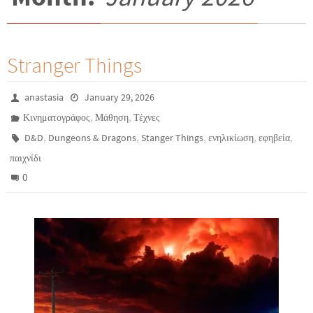
Stranger Things
anastasia
January 29, 2026
,
,
Κινηματογράφος
Μάθηση
Τέχνες
,
,
,
,
,
D&D
Dungeons & Dragons
Stanger Things
ενηλικίωση
εφηβεία
παιχνίδι
0