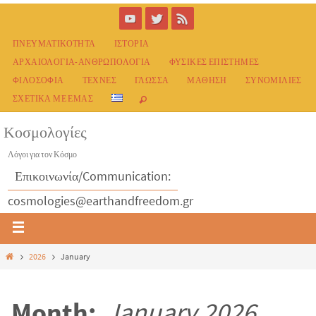
ΠΝΕΥΜΑΤΙΚΌΤΗΤΑ
ΙΣΤΟΡΊΑ
ΑΡΧΑΙΟΛΟΓΊΑ-ΑΝΘΡΩΠΟΛΟΓΊΑ
ΦΥΣΙΚΈΣ ΕΠΙΣΤΉΜΕΣ
ΦΙΛΟΣΟΦΊΑ
ΤΈΧΝΕΣ
ΓΛΏΣΣΑ
ΜΆΘΗΣΗ
ΣΥΝΟΜΙΛΊΕΣ
ΣΧΕΤΙΚΆ ΜΕ ΕΜΆΣ
Κοσμολογίες
Λόγοι για τον Κόσμο
Επικοινωνία/Communication:
cosmologies@earthandfreedom.gr
2026
January
Month:
January 2026