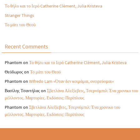
Το θήλυ και το Ιερό Catherine Clèment, Julia Kristeva
Stranger Things
Το μάτι του Θεού
Recent Comments
Phantom
on
Το θήλυ και το Ιερό Catherine Clèment, Julia Kristeva
Θεόδωρος
on
Το μάτι του Θεού
Phantom
on
Wifredo Lam «Όταν δεν κοιμάμαι, ονειρεύομαι»
Βασίλης Τσαντήλας
on
Σβετλάνα Αλεξίεβιτς, Τσερνόμπιλ: Ένα χρονικο του
μέλλοντος. Μαρτυρίες. Εκδόσεις: Περίπλους
Phantom
on
Σβετλάνα Αλεξίεβιτς, Τσερνόμπιλ: Ένα χρονικο του
μέλλοντος. Μαρτυρίες. Εκδόσεις: Περίπλους