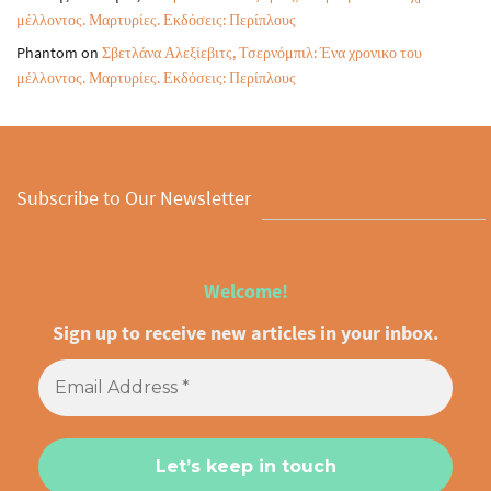
μέλλοντος. Μαρτυρίες. Εκδόσεις: Περίπλους
Phantom
on
Σβετλάνα Αλεξίεβιτς, Τσερνόμπιλ: Ένα χρονικο του
μέλλοντος. Μαρτυρίες. Εκδόσεις: Περίπλους
Subscribe to Our Newsletter
Welcome!
Sign up to receive new articles in your inbox.