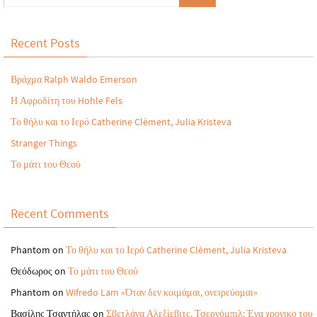
Recent Posts
Βράχμα Ralph Waldo Emerson
Η Αφροδίτη του Hohle Fels
Το θήλυ και το Ιερό Catherine Clèment, Julia Kristeva
Stranger Things
Το μάτι του Θεού
Recent Comments
Phantom
on
Το θήλυ και το Ιερό Catherine Clèment, Julia Kristeva
Θεόδωρος
on
Το μάτι του Θεού
Phantom
on
Wifredo Lam «Όταν δεν κοιμάμαι, ονειρεύομαι»
Βασίλης Τσαντήλας
on
Σβετλάνα Αλεξίεβιτς, Τσερνόμπιλ: Ένα χρονικο του