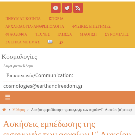
ΠΝΕΥΜΑΤΙΚΌΤΗΤΑ
ΙΣΤΟΡΊΑ
ΑΡΧΑΙΟΛΟΓΊΑ-ΑΝΘΡΩΠΟΛΟΓΊΑ
ΦΥΣΙΚΈΣ ΕΠΙΣΤΉΜΕΣ
ΦΙΛΟΣΟΦΊΑ
ΤΈΧΝΕΣ
ΓΛΏΣΣΑ
ΜΆΘΗΣΗ
ΣΥΝΟΜΙΛΊΕΣ
ΣΧΕΤΙΚΆ ΜΕ ΕΜΆΣ
Κοσμολογίες
Λόγοι για τον Κόσμο
Επικοινωνία/Communication:
cosmologies@earthandfreedom.gr
Μάθηση
Ασκήσεις εμπέδωσης της εισαγωγής των αρχαίων Γ’ Λυκείου (α’ μέρος)
Ασκήσεις εμπέδωσης της
εισαγωγής των αρχαίων Γ’ Λυκείου